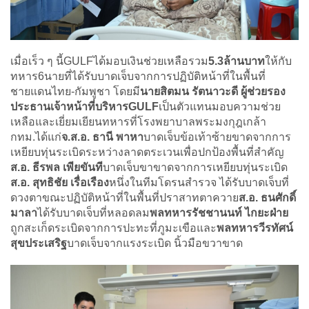
เมื่อเร็ว ๆ นี้GULFได้มอบเงินช่วยเหลือรวม
5
.3
ล้านบาท
ให้กับ
ทหาร6นายที่ได้รับบาดเจ็บจากการปฏิบัติหน้าที่ในพื้นที่
ชายแดนไทย-กัมพูชา โดยมี
นายสิตมน รัตนาวะดี ผู้ช่วยรอง
ประธานเจ้าหน้าที่บริหาร
GULF
เป็นตัวแทนมอบความช่วย
เหลือและเยี่ยมเยียนทหารที่โรงพยาบาลพระมงกุฎเกล้า
กทม.ได้แก่
จ.ส.อ. ธานี พาหา
บาดเจ็บข้อเท้าซ้ายขาดจากการ
เหยียบทุ่นระเบิดระหว่างลาดตระเวนเพื่อปกป้องพื้นที่สำคัญ
ส.อ. ธีรพล เพียขันที
บาดเจ็บขาขาดจากการเหยียบทุ่นระเบิด
ส.อ. สุทธิชัย เรื่อเรือง
หนึ่งในทีมโดรนสำรวจ ได้รับบาดเจ็บที่
ดวงตาขณะปฏิบัติหน้าที่ในพื้นที่ปราสาทตาควาย
ส.อ. ธนศักดิ์
มาลา
ได้รับบาดเจ็บที่หลอดลม
พล
ทหาร
รัชชานนท์ ไกยะฝ่าย
ถูกสะเก็ดระเบิดจากการปะทะที่ภูมะเขือและ
พล
ทหาร
วีรทัศน์
สุขประเสริฐ
บาดเจ็บจากแรงระเบิด นิ้วมือขวาขาด