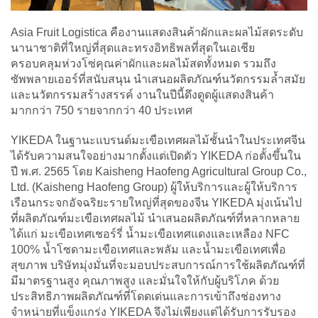
Asia Fruit Logistica คืองานแสดงสินค้าผักและผลไม้สดระดับ
นานาชาติที่ใหญ่ที่สุดและทรงอิทธิพลที่สุดในเอเชีย
ครอบคลุมห่วงโซ่คุณค่าผักและผลไม้สดทั้งหมด รวมถึง
ซัพพลายเออร์ที่สนับสนุน นำเสนอผลิตภัณฑ์นวัตกรรมล้ำสมัย
และนวัตกรรมสร้างสรรค์ งานในปีนี้ดึงดูดผู้แสดงสินค้า
มากกว่า 750 รายจากกว่า 40 ประเทศ
YIKEDA ในฐานะแบรนด์มะเขือเทศผลไม้ชั้นนำในประเทศจีน
ได้รับความสนใจอย่างมากตั้งแต่เปิดตัว YIKEDA ก่อตั้งขึ้นใน
ปี พ.ศ. 2565 โดย Kaisheng Haofeng Agricultural Group Co.,
Ltd. (Kaisheng Haofeng Group) ผู้ให้บริการและผู้ให้บริการ
เรือนกระจกอัจฉริยะรายใหญ่ที่สุดของจีน YIKEDA มุ่งเน้นไป
ที่ผลิตภัณฑ์มะเขือเทศผลไม้ นำเสนอผลิตภัณฑ์ที่หลากหลาย
ได้แก่ มะเขือเทศเชอร์รี่ น้ำมะเขือเทศแดงและเหลือง NFC
100% น้ำโซดามะเขือเทศและพลัม และน้ำมะเขือเทศเพื่อ
สุขภาพ บริษัทมุ่งมั่นที่จะมอบประสบการณ์การใช้ผลิตภัณฑ์ที่
มีมาตรฐานสูง คุณภาพสูง และมั่นใจให้กับผู้บริโภค ด้วย
ประสิทธิภาพผลิตภัณฑ์ที่โดดเด่นและการเข้าถึงช่องทาง
จำหน่ายที่แข็งแกร่ง YIKEDA จึงไม่เพียงแต่ได้รับการรับรอง