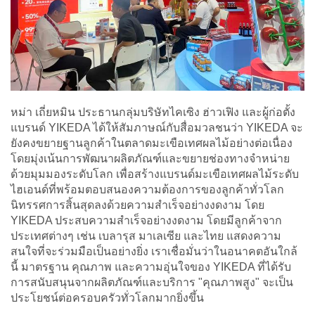
หม่า เถี่ยหมิน ประธานกลุ่มบริษัทไคเซิง ฮ่าวเฟิง และผู้ก่อตั้ง
แบรนด์ YIKEDA ได้ให้สัมภาษณ์กับสื่อมวลชนว่า YIKEDA จะ
ยังคงขยายฐานลูกค้าในตลาดมะเขือเทศผลไม้อย่างต่อเนื่อง
โดยมุ่งเน้นการพัฒนาผลิตภัณฑ์และขยายช่องทางจำหน่าย
ด้วยมุมมองระดับโลก เพื่อสร้างแบรนด์มะเขือเทศผลไม้ระดับ
ไฮเอนด์ที่พร้อมตอบสนองความต้องการของลูกค้าทั่วโลก
นิทรรศการสิ้นสุดลงด้วยความสำเร็จอย่างงดงาม โดย
YIKEDA ประสบความสำเร็จอย่างงดงาม โดยมีลูกค้าจาก
ประเทศต่างๆ เช่น เบลารุส มาเลเซีย และไทย แสดงความ
สนใจที่จะร่วมมือเป็นอย่างยิ่ง เราเชื่อมั่นว่าในอนาคตอันใกล้
นี้ มาตรฐาน คุณภาพ และความอุ่นใจของ YIKEDA ที่ได้รับ
การสนับสนุนจากผลิตภัณฑ์และบริการ "คุณภาพสูง" จะเป็น
ประโยชน์ต่อครอบครัวทั่วโลกมากยิ่งขึ้น