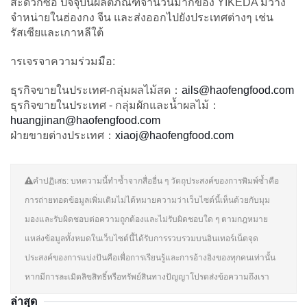
สะดวกซื้อ ปัจจุบันผลิตภัณฑ์จำนวนมากของ YIKEDA มีวาง
จำหน่ายในฮ่องกง จีน และส่งออกไปยังประเทศต่างๆ เช่น
รัสเซียและเกาหลีใต้
ารเจรจาความร่วมมือ:
ธุรกิจขายในประเทศ-กลุ่มผลไม้สด：
ails@haofengfood.com
ธุรกิจขายในประเทศ - กลุ่มผักและน้ำผลไม้：
huangjinan@haofengfood.com
ฝ่ายขายต่างประเทศ：
xiaoj@haofengfood.com
คำปฏิเสธ: บทความนี้ทำซ้ำจากสื่ออื่น ๆ วัตถุประสงค์ของการพิมพ์ซ้ำคือ
การถ่ายทอดข้อมูลเพิ่มเติมไม่ได้หมายความว่าเว็บไซต์นี้เห็นด้วยกับมุม
มองและรับผิดชอบต่อความถูกต้องและไม่รับผิดชอบใด ๆ ตามกฎหมาย
แหล่งข้อมูลทั้งหมดในเว็บไซต์นี้ได้รับการรวบรวมบนอินเทอร์เน็ตจุด
ประสงค์ของการแบ่งปันคือเพื่อการเรียนรู้และการอ้างอิงของทุกคนเท่านั้น
หากมีการละเมิดลิขสิทธิ์หรือทรัพย์สินทางปัญญาโปรดส่งข้อความถึงเรา
ล่าสุด