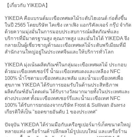
【เกี่ยวกับ YIKEDA】
YIKEDA คือแบรนด์มะเขือเทศผลไม้ระดับไฮเอนด์ ก่อตั้งขึ้น
ในปี 2565 โดยบริษัท ไคเซิง เหาเฟิง แอกริคัลเจอร์ กรุ๊ป จำกัด
ด้วยความมุ่งมั่นในการมอบประสบการณ์ผลิตภัณฑ์และ
บริการที่มีมาตรฐานสูง คุณภาพสูง และมั่นใจได้ YIKEDA จึง
กลายเป็นผู้เชี่ยวชาญด้านมะเขือเทศผลไม้ระดับพรีเมียมที่มี
สำนักงานใหญ่อยู่ในประเทศจีนและให้บริการทั่วโลก
YIKEDA มุ่งเน้นผลิตภัณฑ์ในกลุ่มมะเขือเทศผลไม้ ประกอบ
ด้วยมะเขือเทศเชอร์รี่ น้ำมะเขือเทศแดงและเหลือง NFC
100% น้ำโซดามะเขือเทศและพลัม และน้ำมะเขือเทศเพื่อ
สุขภาพ YIKEDA ได้รับการยอมรับในด้านประสิทธิภาพ
ผลิตภัณฑ์อันโดดเด่น ได้รับรางวัลมากมายทั้งในประเทศและ
ต่างประเทศ ทั้งมะเขือเทศเชอร์รี่และน้ำมะเขือเทศ NFC
100% ได้รับการยกย่องจากบริษัท Frost & Sullivan อันทรง
เกียรติให้เป็น "ยอดขายอันดับ 1 ของประเทศ"
ปัจจุบัน YIKEDA ได้ร่วมมือกับเครือซูเปอร์มาร์เก็ตขนาดใหญ่
หลายแห่ง เครือร้านค้าปลีกผลไม้รูปแบบใหม่ และเครือร้าน