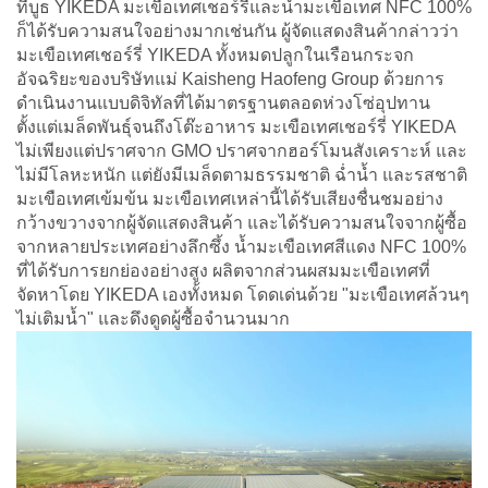
ที่บูธ YIKEDA มะเขือเทศเชอร์รี่และน้ำมะเขือเทศ NFC 100%
ก็ได้รับความสนใจอย่างมากเช่นกัน ผู้จัดแสดงสินค้ากล่าวว่า
มะเขือเทศเชอร์รี่ YIKEDA ทั้งหมดปลูกในเรือนกระจก
อัจฉริยะของบริษัทแม่ Kaisheng Haofeng Group ด้วยการ
ดำเนินงานแบบดิจิทัลที่ได้มาตรฐานตลอดห่วงโซ่อุปทาน
ตั้งแต่เมล็ดพันธุ์จนถึงโต๊ะอาหาร มะเขือเทศเชอร์รี่ YIKEDA
ไม่เพียงแต่ปราศจาก GMO ปราศจากฮอร์โมนสังเคราะห์ และ
ไม่มีโลหะหนัก แต่ยังมีเมล็ดตามธรรมชาติ ฉ่ำน้ำ และรสชาติ
มะเขือเทศเข้มข้น มะเขือเทศเหล่านี้ได้รับเสียงชื่นชมอย่าง
กว้างขวางจากผู้จัดแสดงสินค้า และได้รับความสนใจจากผู้ซื้อ
จากหลายประเทศอย่างลึกซึ้ง น้ำมะเขือเทศสีแดง NFC 100%
ที่ได้รับการยกย่องอย่างสูง ผลิตจากส่วนผสมมะเขือเทศที่
จัดหาโดย YIKEDA เองทั้งหมด โดดเด่นด้วย "มะเขือเทศล้วนๆ
ไม่เติมน้ำ" และดึงดูดผู้ซื้อจำนวนมาก