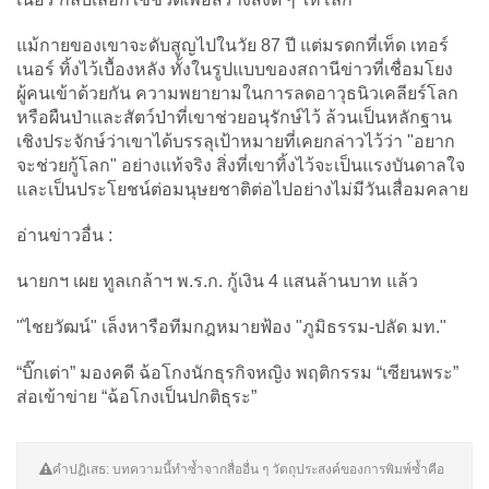
แม้กายของเขาจะดับสูญไปในวัย 87 ปี แต่มรดกที่เท็ด เทอร์
เนอร์ ทิ้งไว้เบื้องหลัง ทั้งในรูปแบบของสถานีข่าวที่เชื่อมโยง
ผู้คนเข้าด้วยกัน ความพยายามในการลดอาวุธนิวเคลียร์โลก
หรือผืนป่าและสัตว์ป่าที่เขาช่วยอนุรักษ์ไว้ ล้วนเป็นหลักฐาน
เชิงประจักษ์ว่าเขาได้บรรลุเป้าหมายที่เคยกล่าวไว้ว่า "อยาก
จะช่วยกู้โลก" อย่างแท้จริง สิ่งที่เขาทิ้งไว้จะเป็นแรงบันดาลใจ
และเป็นประโยชน์ต่อมนุษยชาติต่อไปอย่างไม่มีวันเสื่อมคลาย
อ่านข่าวอื่น :
นายกฯ เผย ทูลเกล้าฯ พ.ร.ก. กู้เงิน 4 แสนล้านบาท แล้ว
"ไชยวัฒน์" เล็งหารือทีมกฎหมายฟ้อง "ภูมิธรรม-ปลัด มท."
“บิ๊กเต่า” มองคดี ฉ้อโกงนักธุรกิจหญิง พฤติกรรม “เซียนพระ”
ส่อเข้าข่าย “ฉ้อโกงเป็นปกติธุระ”
คำปฏิเสธ: บทความนี้ทำซ้ำจากสื่ออื่น ๆ วัตถุประสงค์ของการพิมพ์ซ้ำคือ