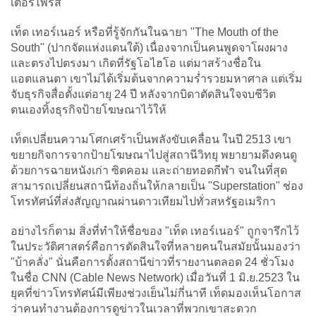
เตอร์ไพรส์
เท็ด เทอร์เนอร์ หรือที่รู้จักกันในฉายา "The Mouth of the
South" (ปากจัดแห่งแดนใต้) เนื่องจากเป็นคนพูดจาโผงผาง
และตรงไปตรงมา เกิดที่รัฐโอไฮโอ แต่มาสร้างชื่อใน
แอตแลนตา เขาไม่ได้เริ่มต้นจากความร่ำรวยมหาศาล แต่เริ่ม
จับธุรกิจสื่อตั้งแต่อายุ 24 ปี หลังจากบิดาตัดสินใจจบชีวิต
ตนเองทิ้งธุรกิจป้ายโฆษณาไว้ให้
เท็ดเปลี่ยนความโศกเศร้าเป็นพลังขับเคลื่อน ในปี 2513 เขา
ขยายกิจการจากป้ายโฆษณาไปสู่สถานีวิทยุ พยายามดึงคนดู
ด้วยการฉายหนังเก่า ซิตคอม และถ่ายทอดกีฬา จนในที่สุด
สามารถเปลี่ยนสถานีท้องถิ่นให้กลายเป็น "Superstation" ช่อง
โทรทัศน์ที่ส่งสัญญาณผ่านดาวเทียมไปทั่วสหรัฐอเมริกา
อย่างไรก็ตาม สิ่งที่ทำให้ชื่อของ "เท็ด เทอร์เนอร์" ถูกจารึกไว้
ในประวัติศาสตร์คือการตัดสินใจที่หลายคนในสมัยนั้นมองว่า
"บ้าคลั่ง" นั่นคือการตั้งสถานีข่าวที่รายงานตลอด 24 ชั่วโมง
ในชื่อ CNN (Cable News Network) เมื่อวันที่ 1 มิ.ย.2523 ใน
ยุคที่ข่าวโทรทัศน์มีเพียงช่วงเย็นไม่กี่นาที เท็ดมองเห็นโอกาส
ว่าคนทำงานต้องการดูข่าวในเวลาที่พวกเขาสะดวก