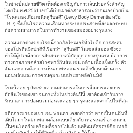
ในช่วงบั้นปลายชีวิต เท็ดต้องเผชิญกับการเจ็บป่วยครั้งสำคัญ
โดยใน พ.ศ.2561 เขาได้เปิดเผยต่อสาธารณะว่าตนเองป่วยเป็น
"โรคสมองเสื่อมชนิดลูวีบอดี" (Lewy Body Dementia หรือ
LBD) ซึ่งเป็นโรคความเสื่อมทางระบบประสาทที่ส่งผลกระทบ
ต่อความสามารถในการทำงานของสมองอย่างรุนแรง
ความแตกต่างของโรคนี้จากอัลไซเมอร์ทั่วไปคือ การสะสม
ของโปรตีนผิดปกติที่เรียกว่า "ลูวีบอดี" ในเซลล์สมอง ซึ่งจะ
ทำให้ผู้ป่วยมีอาการสับสนทางสติปัญญาอย่างรุนแรง มีอาการ
ทางกายภาพคล้ายโรคพาร์กินสัน เช่น กล้ามเนื้อแข็งเกร็ง ตัว
สั่น และอาจมีอาการเห็นภาพหลอน รวมถึงปัญหาด้านการ
นอนหลับและการควบคุมระบบประสาทอัตโนมัติ
โรคนี้ค่อย ๆ กัดเซาะความสามารถในการสื่อสารและการ
ตัดสินใจของเขา จนกระทั่งในช่วงต้นปีนี้ เขาต้องเข้ารับการ
รักษาอาการปอดบวมก่อนจะค่อย ๆ ทรุดลงและจากไปในที่สุด
อดีตภรรยาของเขา เจน ฟอนดา เคยกล่าวว่า หากเป็นคนอื่นที่
เติบโตมาในสภาพแวดล้อมแบบเดียวกับ เทอรฺเนอร์ อาจกลาย
เป็นคนโหดร้ายหรือเผด็จการไปแล้ว แต่สิ่งมหัศจรรย์คือ เทอร์
เนอร์ กลับเลือกใช้ชีวิตเพื่อสร้างสิ่งดี ๆ ให้โลก