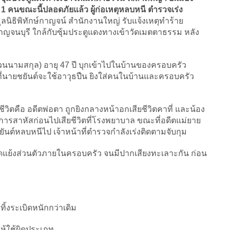
็บ 1 คนขณะนี้ปลอดภัยแล้ว ผู้ก่อเหตุหลบหนี ตำรวจเร่ง
ุมูลนิธิพิทักษ์กาญจน์ สำนักงานใหญ่ รับแจ้งเหตุทำร้าย
.กาญจนบุรี ใกล้กับซุ้มประตูแดงทางเข้าวัดเมตตาธรรม หลัง
 (สงวนนามสกุล) อายุ 47 ปี บุกเข้าไปในบ้านของครอบครัว
ที่นายชยันต์จะใช้อาวุธปืน ยิงใส่คนในบ้านและครอบครัว
ียชีวิตคือ อดีตพ่อตา ถูกยิงกลางหน้าอกเสียชีวิตคาที่ และน้อง
รสาหัสก่อนไปเสียชีวิตที่โรงพยาบาล ขณะที่อดีตแม่ยาย
ยันต์หลบหนีไป เจ้าหน้าที่ตำรวจกำลังเร่งติดตามจับกุม
ัดแย้งส่วนตัวภายในครอบครัว จนมีปากเสียงทะเลาะกัน ก่อน
ิ้งระเบิดหนักกว่าเดิม
ให้ใช้ผิดประเภท