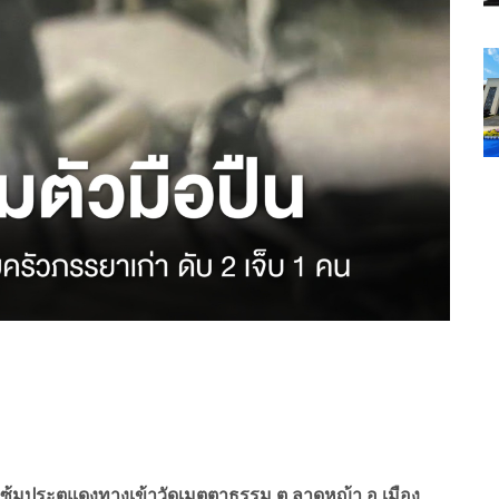
วณซุ้มประตูแดงทางเข้าวัดเมตตาธรรม ต.ลาดหญ้า อ.เมือง