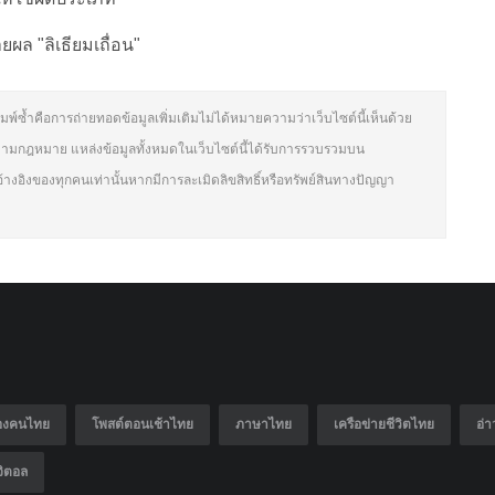
ผล "ลิเธียมเถื่อน"
มพ์ซ้ำคือการถ่ายทอดข้อมูลเพิ่มเติมไม่ได้หมายความว่าเว็บไซต์นี้เห็นด้วย
ามกฎหมาย แหล่งข้อมูลทั้งหมดในเว็บไซต์นี้ได้รับการรวบรวมบน
อ้างอิงของทุกคนเท่านั้นหากมีการละเมิดลิขสิทธิ์หรือทรัพย์สินทางปัญญา
ของคนไทย
โพสต์ตอนเช้าไทย
ภาษาไทย
เครือข่ายชีวิตไทย
อ่า
ิจิตอล