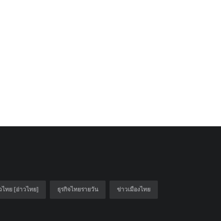
วไทย [อ่าวไทย]
ธุรกิจไทยรายวัน
ข่าวเมืองไทย