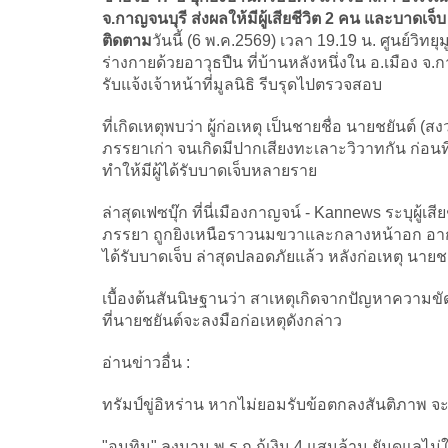
จ.กาญจนบุรี ส่งผลให้มีผู้เสียชีวิต 2 คน และบาดเจ
ติดตาม
วันนี้ (6 พ.ค.2569) เวลา 19.19 น. ศูนย์วิทย
ร่างกายด้วยอาวุธปืน ที่บ้านหลังหนึ่งใน อ.เมือง จ
รับแจ้งเจ้าหน้าที่มูลนิธิ รีบรุดไปตรวจสอบ
ที่เกิดเหตุพบว่า ผู้ก่อเหตุ เป็นชายชื่อ นายชยันต์
ภรรยาเก่า จนเกิดมีปากเสียงทะเลาะวิวาทกัน ก่อน
ทำให้มีผู้ได้รับบาดเจ็บหลายราย
ล่าสุดเฟซบุ๊ก ที่นี่เมืองกาญจน์ - Kannews ระบุผู้เส
ภรรยา ถูกยิงเหนือราวนมขวาและกลางหน้าอก อากา
ได้รับบาดเจ็บ ล่าสุดปลอดภัยแล้ว หลังก่อเหตุ นายช
เบื้องต้นสันนิษฐานว่า สาเหตุเกิดจากปัญหาความข
ที่นายชยันต์จะลงมือก่อเหตุดังกล่าว
อ่านข่าวอื่น :
ทรัมป์ขู่อิหร่าน หากไม่ยอมรับข้อตกลงสันติภาพ จะท
"อนุทิน" ลงนาม พ.ร.ก.กู้เงิน 4 แสนล้าน ยันดูแลไม่