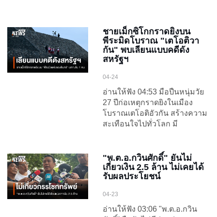
ชายเม็กซิโกกราดยิงบน
พีระมิดโบราณ "เตโอติวา
กัน" พบเลียนแบบคดีดัง
สหรัฐฯ
04-24
อ่านให้ฟัง 04:53 มือปืนหนุ่มวัย
27 ปีก่อเหตุกราดยิงในเมือง
โบราณเตโอติอัวกัน สร้างความ
สะเทือนใจไปทั่วโลก มี
"พ.ต.อ.กวินศักดิ์" ยันไม่
เกี่ยวเงิน 2.5 ล้าน ไม่เคยได้
รับผลประโยชน์
04-23
อ่านให้ฟัง 03:06 "พ.ต.อ.กวิน