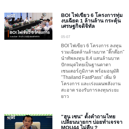
BOI ไฟเขียว 6 โครงการทุ่ม
งบเฉียด 1 ล้านล้าน กระตุ้น
เศรษฐกิจดิจิทัล
05-07
BOI ไฟเขียว 6 โครงการ ลงทุน
รวมเฉียดล้านล้านบาท "ติ๊กต๊อก"
นำทัพลงทุน 8.4 แสนล้านบาท
ปักหมุดไทยเป็นฐานดาตา
เซนเตอร์ภูมิภาค พร้อมอนุมัติ
"Thailand FastPass" เพิ่ม 9
โครงการ และเร่งแผนพลังงาน
สะอาด รองรับการลงทุนระยะ
ยาว
"ฮุน เซน" ตั้งคำถามไทย
เปลี่ยนนายกฯ บ่อยทำเจรจา
MOU44 ไม่คืบ ?