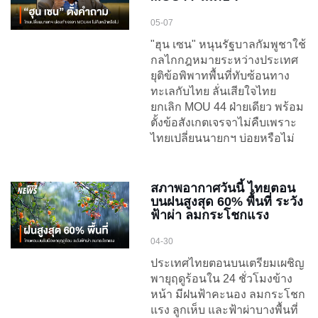
05-07
"ฮุน เซน" หนุนรัฐบาลกัมพูชาใช้
กลไกกฎหมายระหว่างประเทศ
ยุติข้อพิพาทพื้นที่ทับซ้อนทาง
ทะเลกับไทย ลั่นเสียใจไทย
ยกเลิก MOU 44 ฝ่ายเดียว พร้อม
ตั้งข้อสังเกตเจรจาไม่คืบเพราะ
ไทยเปลี่ยนนายกฯ บ่อยหรือไม่
สภาพอากาศวันนี้ ไทยตอน
บนฝนสูงสุด 60% พื้นที่ ระวัง
ฟ้าผ่า ลมกระโชกแรง
04-30
ประเทศไทยตอนบนเตรียมเผชิญ
พายุฤดูร้อนใน 24 ชั่วโมงข้าง
หน้า มีฝนฟ้าคะนอง ลมกระโชก
แรง ลูกเห็บ และฟ้าผ่าบางพื้นที่