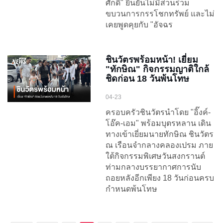
ศักดิ์" ยืนยันไม่มีส่วนร่วม
ขบวนการกรรโชกทรัพย์ และไม่
เคยพูดคุยกับ "อัจฉร
ชินวัตรพร้อมหน้า! เยี่ยม
"ทักษิณ" กิจกรรมญาติใกล้
ชิดก่อน 18 วันพ้นโทษ
04-23
ครอบครัวชินวัตรนำโดย "อิ๊งค์-
โอ๊ค-เอม" พร้อมบุตรหลาน เดิน
ทางเข้าเยี่ยมนายทักษิณ ชินวัตร
ณ เรือนจำกลางคลองเปรม ภาย
ใต้กิจกรรมพิเศษวันสงกรานต์
ท่ามกลางบรรยากาศการนับ
ถอยหลังอีกเพียง 18 วันก่อนครบ
กำหนดพ้นโทษ