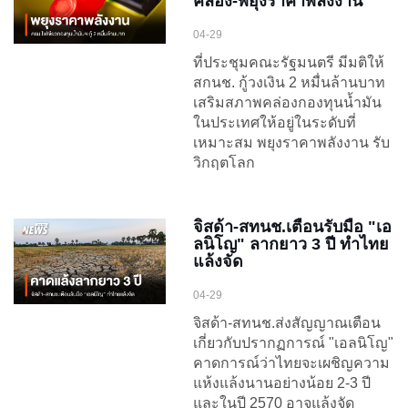
คล่อง-พยุงราคาพลังงาน
04-29
ที่ประชุมคณะรัฐมนตรี มีมติให้
สกนช. กู้วงเงิน 2 หมื่นล้านบาท
เสริมสภาพคล่องกองทุนน้ำมัน
ในประเทศให้อยู่ในระดับที่
เหมาะสม พยุงราคาพลังงาน รับ
วิกฤตโลก
จิสด้า-สทนช.เตือนรับมือ "เอ
ลนิโญ" ลากยาว 3 ปี ทำไทย
แล้งจัด
04-29
จิสด้า-สทนช.ส่งสัญญาณเตือน
เกี่ยวกับปรากฏการณ์ "เอลนิโญ"
คาดการณ์ว่าไทยจะเผชิญความ
แห้งแล้งนานอย่างน้อย 2-3 ปี
และในปี 2570 อาจแล้งจัด