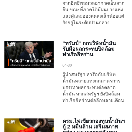
จากอิทธิพลมวลอากาศเย็นจาก
จีน ขณะที่ภาคใต้มีฝนบางแห่ง
และฝุ่นละอองลดลงเล็กน้อยแต่
ยังอยู่ในระดับปานกลาง
"ทรัมป์" ถกบริษัทน้ำมัน
รับมือผลกระทบปิดล้อม
ท่าเรืออิหร่าน
04-30
ผู้นำสหรัฐฯ หารือกับบริษัท
น้ำมันหลายแห่งถกมาตรการ
บรรเทาผลกระทบต่อตลาด
น้ำมัน หากสหรัฐฯ ยังปิดล้อม
ท่าเรืออิหร่านต่ออีกหลายเดือน
ครม.ไฟเขียวกองทุนน้ำมันฯ
กู้ 2 หมื่นล้าน เสริมสภาพ