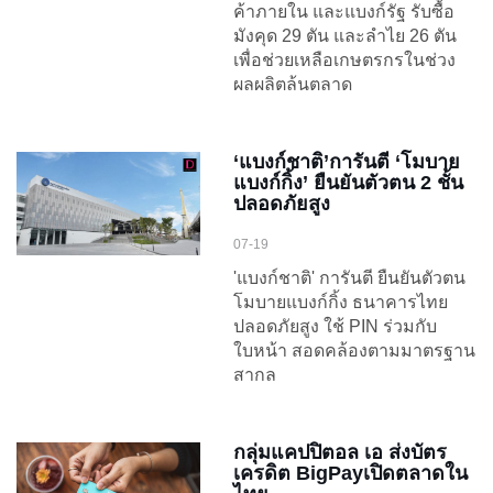
ค้าภายใน และแบงก์รัฐ รับซื้อ
มังคุด 29 ตัน และลำไย 26 ตัน
เพื่อช่วยเหลือเกษตรกรในช่วง
ผลผลิตล้นตลาด
‘แบงก์ชาติ’การันตี ‘โมบาย
แบงก์กิ้ง’ ยืนยันตัวตน 2 ชั้น
ปลอดภัยสูง
07-19
'แบงก์ชาติ' การันตี ยืนยันตัวตน
โมบายแบงก์กิ้ง ธนาคารไทย
ปลอดภัยสูง ใช้ PIN ร่วมกับ
ใบหน้า สอดคล้องตามมาตรฐาน
สากล
กลุ่มแคปปิตอล เอ ส่งบัตร
เครดิต BigPayเปิดตลาดใน